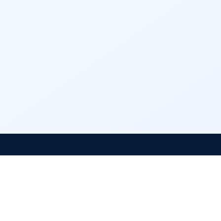
MAN Demak
PMB MAN Demak
Jalan Diponegoro Nomor 27, Jogoloyo Wonosalam Demak